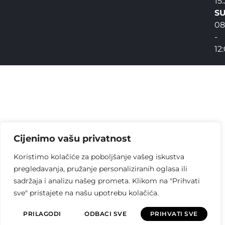
15
SU
08
-
12
Cijenimo vašu privatnost
Koristimo kolačiće za poboljšanje vašeg iskustva
pregledavanja, pružanje personaliziranih oglasa ili
sadržaja i analizu našeg prometa. Klikom na "Prihvati
sve" pristajete na našu upotrebu kolačića.
PRILAGODI
ODBACI SVE
PRIHVATI SVE