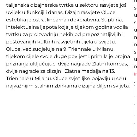
n
talijanska dizajnerska tvrtka u sektoru rasvjete još
s
uvijek u funkciji i danas. Dizajn rasvjete Oluce
estetika je oštra, linearna i dekorativna. Suptilna,
s
intelektualna ljepota koja je tijekom godina vodila
tvrtku za proizvodnju nekih od prepoznatljivijih i
poštovanijih kultnih rasvjetnih tijela u svijetu.
n
Oluce, već sudjeluje na 9. Triennale u Milanu,
s
tijekom cijele svoje duge povijesti, primila je brojna
u
priznanja uključujući dvije nagrade Zlatni kompas,
n
dvije nagrade za dizajn i Zlatna medalja na 13.
i
Triennale u Milanu. Oluce svjetiljke pojavljuju se u
.
najvažnijim stalnim zbirkama dizajna diljem svijeta.