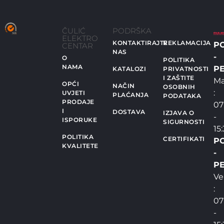
ČULIĆ
PODRŠKA
ELEKTRO
KONTAKTIRAJTE
REKLAMACIJA
P
CENTAR
NAS
-
O
POLITIKA
NAMA
PE
KATALOZI
PRIVATNOSTI
I ZAŠTITE
Ma
OPĆI
NAČIN
OSOBNIH
:
UVJETI
PLAĆANJA
PODATAKA
PRODAJE
07
I
DOSTAVA
IZJAVA O
-
ISPORUKE
SIGURNOSTI
15
POLITIKA
CERTIFIKATI
P
KVALITETE
-
PE
Ve
:
07
-