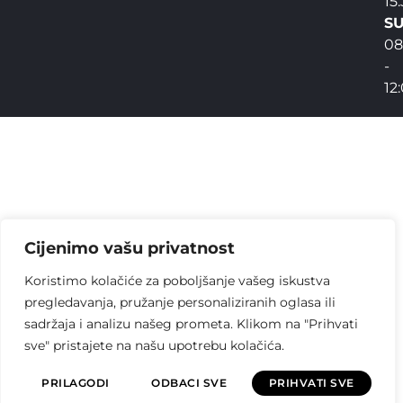
15
SU
08
-
12
Cijenimo vašu privatnost
Koristimo kolačiće za poboljšanje vašeg iskustva
pregledavanja, pružanje personaliziranih oglasa ili
sadržaja i analizu našeg prometa. Klikom na "Prihvati
sve" pristajete na našu upotrebu kolačića.
PRILAGODI
ODBACI SVE
PRIHVATI SVE