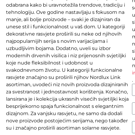
n
odabrana kako bi uravnotežila trendove, tradiciju i
s
tehnologiju. Ove godine nastavljaju s fokusom na
manje, ali bolje proizvode – svaki je dizajniran da
s
unese stil i funkcionalnost u vaš dom. U kategoriji
dekorativne rasvjete proširili su neke od njihovih
najpopularnijih serija s novim varijacijama i
n
uzbudljivim bojama. Dodatno, uveli su izbor
s
modernih drvenih visilica i niz prijenosnih svjetiljki
u
koje nude fleksibilnost i udobnost u
n
svakodnevnom životu. U kategoriji funkcionalne
i
rasvjete značajno su proširili njihov Nordlux Link
.
asortiman, uvodeći niz novih proizvoda dizajniranih
za svestranost i jednostavnost korištenja. Konačno,
lansirana je i kolekcija ukrasnih visećih svjetiljki koja
besprijekorno spaja funkcionalnost s elegantnim
dizajnom. Za vanjsku rasvjetu, ne samo da dodali
nove proizvode postojećim serijama, nego također
su i značajno proširili asortiman solarne rasvjete.