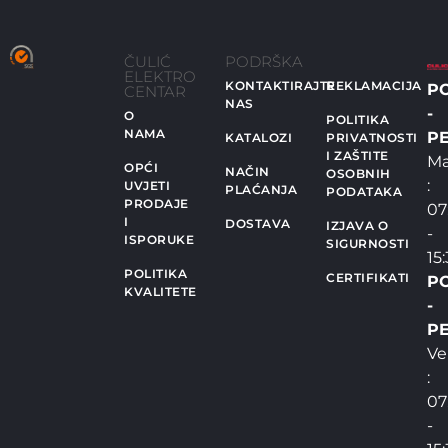
ČULIĆ
PODRŠKA
ELEKTRO
KONTAKTIRAJTE
REKLAMACIJA
P
CENTAR
NAS
-
O
POLITIKA
NAMA
PE
KATALOZI
PRIVATNOSTI
I ZAŠTITE
Ma
OPĆI
NAČIN
OSOBNIH
:
UVJETI
PLAĆANJA
PODATAKA
PRODAJE
07
I
DOSTAVA
IZJAVA O
-
ISPORUKE
SIGURNOSTI
15
POLITIKA
CERTIFIKATI
P
KVALITETE
-
PE
Ve
:
07
-