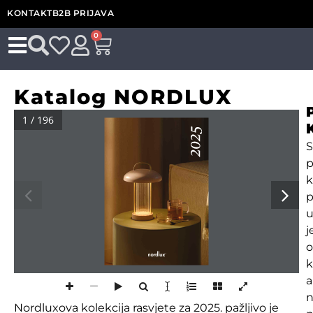
KONTAKT
B2B PRIJAVA
0
Katalog NORDLUX
1 / 196
S
p
k
p
k
1
1
a
Nordluxova kolekcija rasvjete za 2025. pažljivo je